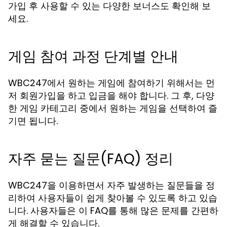
가입 후 사용할 수 있는 다양한 보너스도 확인해 보
세요.
게임 참여 과정 단계별 안내
WBC247에서 원하는 게임에 참여하기 위해서는 먼
저 회원가입을 하고 입금을 해야 합니다. 그 후, 다양
한 게임 카테고리 중에서 원하는 게임을 선택하여 즐
기면 됩니다.
자주 묻는 질문(FAQ) 정리
WBC247을 이용하면서 자주 발생하는 질문들을 정
리하여 사용자들이 쉽게 찾아볼 수 있도록 하고 있습
니다. 사용자들은 이 FAQ를 통해 많은 문제를 간편하
게 해결할 수 있습니다.