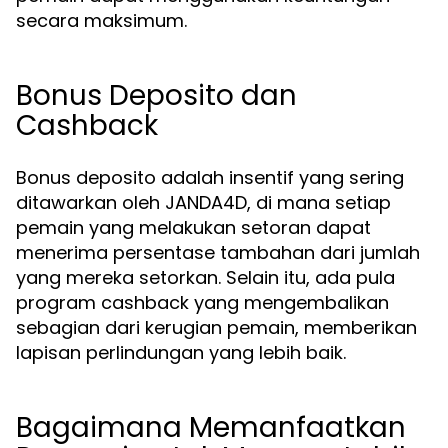
secara maksimum.
Bonus Deposito dan
Cashback
Bonus deposito adalah insentif yang sering
ditawarkan oleh JANDA4D, di mana setiap
pemain yang melakukan setoran dapat
menerima persentase tambahan dari jumlah
yang mereka setorkan. Selain itu, ada pula
program cashback yang mengembalikan
sebagian dari kerugian pemain, memberikan
lapisan perlindungan yang lebih baik.
Bagaimana Memanfaatkan