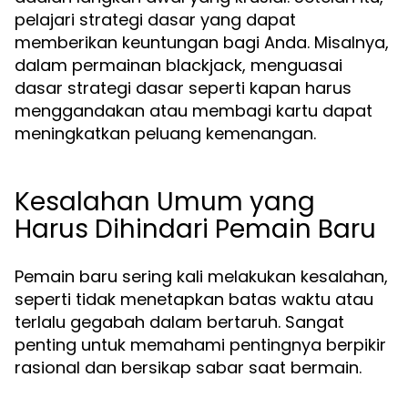
pelajari strategi dasar yang dapat
memberikan keuntungan bagi Anda. Misalnya,
dalam permainan blackjack, menguasai
dasar strategi dasar seperti kapan harus
menggandakan atau membagi kartu dapat
meningkatkan peluang kemenangan.
Kesalahan Umum yang
Harus Dihindari Pemain Baru
Pemain baru sering kali melakukan kesalahan,
seperti tidak menetapkan batas waktu atau
terlalu gegabah dalam bertaruh. Sangat
penting untuk memahami pentingnya berpikir
rasional dan bersikap sabar saat bermain.