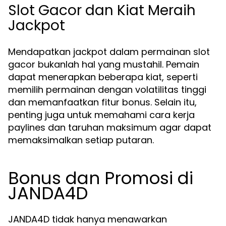
Slot Gacor dan Kiat Meraih
Jackpot
Mendapatkan jackpot dalam permainan slot
gacor bukanlah hal yang mustahil. Pemain
dapat menerapkan beberapa kiat, seperti
memilih permainan dengan volatilitas tinggi
dan memanfaatkan fitur bonus. Selain itu,
penting juga untuk memahami cara kerja
paylines dan taruhan maksimum agar dapat
memaksimalkan setiap putaran.
Bonus dan Promosi di
JANDA4D
JANDA4D tidak hanya menawarkan