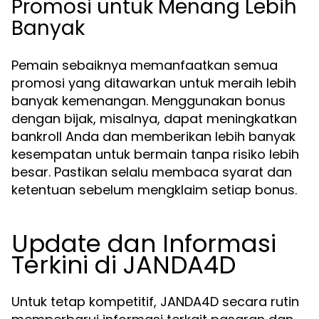
Promosi untuk Menang Lebih
Banyak
Pemain sebaiknya memanfaatkan semua
promosi yang ditawarkan untuk meraih lebih
banyak kemenangan. Menggunakan bonus
dengan bijak, misalnya, dapat meningkatkan
bankroll Anda dan memberikan lebih banyak
kesempatan untuk bermain tanpa risiko lebih
besar. Pastikan selalu membaca syarat dan
ketentuan sebelum mengklaim setiap bonus.
Update dan Informasi
Terkini di JANDA4D
Untuk tetap kompetitif, JANDA4D secara rutin