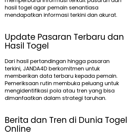
memperbarui informasi terkait pasaran dan
hasil togel agar pemain senantiasa
mendapatkan informasi terkini dan akurat.
Update Pasaran Terbaru dan
Hasil Togel
Dari hasil pertandingan hingga pasaran
terkini, JANDA4D berkomitmen untuk
memberikan data terbaru kepada pemain.
Pemeriksaan rutin membuka peluang untuk
mengidentifikasi pola atau tren yang bisa
dimanfaatkan dalam strategi taruhan.
Berita dan Tren di Dunia Togel
Online