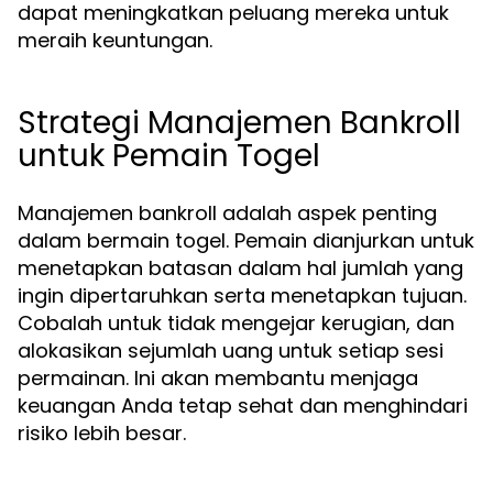
dapat meningkatkan peluang mereka untuk
meraih keuntungan.
Strategi Manajemen Bankroll
untuk Pemain Togel
Manajemen bankroll adalah aspek penting
dalam bermain togel. Pemain dianjurkan untuk
menetapkan batasan dalam hal jumlah yang
ingin dipertaruhkan serta menetapkan tujuan.
Cobalah untuk tidak mengejar kerugian, dan
alokasikan sejumlah uang untuk setiap sesi
permainan. Ini akan membantu menjaga
keuangan Anda tetap sehat dan menghindari
risiko lebih besar.