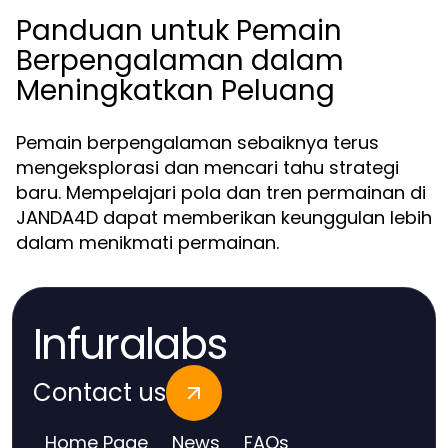
Panduan untuk Pemain
Berpengalaman dalam
Meningkatkan Peluang
Pemain berpengalaman sebaiknya terus
mengeksplorasi dan mencari tahu strategi
baru. Mempelajari pola dan tren permainan di
JANDA4D dapat memberikan keunggulan lebih
dalam menikmati permainan.
Infuralabs
Contact us
Home Page
News
FAQs