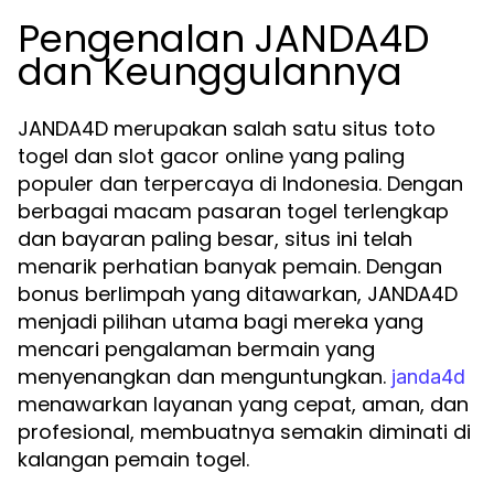
Pengenalan JANDA4D
dan Keunggulannya
JANDA4D merupakan salah satu situs toto
togel dan slot gacor online yang paling
populer dan terpercaya di Indonesia. Dengan
berbagai macam pasaran togel terlengkap
dan bayaran paling besar, situs ini telah
menarik perhatian banyak pemain. Dengan
bonus berlimpah yang ditawarkan, JANDA4D
menjadi pilihan utama bagi mereka yang
mencari pengalaman bermain yang
menyenangkan dan menguntungkan.
janda4d
menawarkan layanan yang cepat, aman, dan
profesional, membuatnya semakin diminati di
kalangan pemain togel.