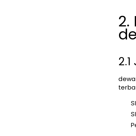
2.
de
2.1
dewat
terba
S
S
P