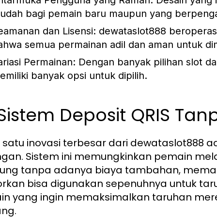
ntarmuka Pengguna yang Ramah:
Desain yang i
udah bagi pemain baru maupun yang berpeng
eamanan dan Lisensi:
dewataslot888 beroperasi 
ahwa semua permainan adil dan aman untuk di
ariasi Permainan:
Dengan banyak pilihan slot 
emiliki banyak opsi untuk dipilih.
 Sistem Deposit QRIS Ta
 satu inovasi terbesar dari dewataslot888 a
gan. Sistem ini memungkinkan pemain mel
ung tanpa adanya biaya tambahan, memast
orkan bisa digunakan sepenuhnya untuk tar
in yang ingin memaksimalkan taruhan mer
ng.