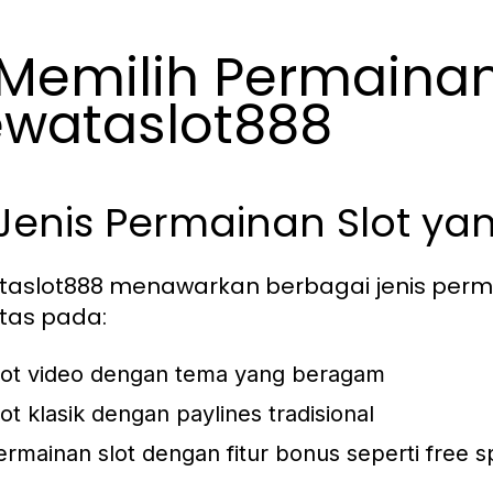
 Memilih Permainan
wataslot888
 Jenis Permainan Slot ya
aslot888 menawarkan berbagai jenis permai
tas pada:
lot video dengan tema yang beragam
lot klasik dengan paylines tradisional
ermainan slot dengan fitur bonus seperti free 