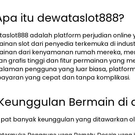
 Apa itu dewataslot888?
aslot888 adalah platform perjudian online
inan slot dari penyedia terkemuka di indus
inan dari kenyamanan rumah mereka, men
n grafis tinggi dan fitur permainan yang m
laman pengguna yang luar biasa, platfor
yaran yang cepat dan tanpa komplikasi.
2 Keunggulan Bermain di
pat banyak keunggulan yang ditawarkan ole