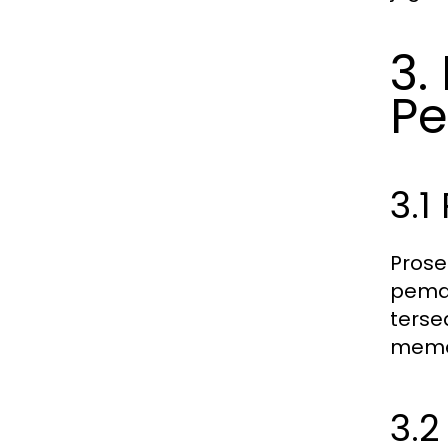
3.
Pe
3.1
Prose
pemai
terse
meme
3.