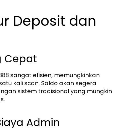
ur Deposit dan
g Cepat
888 sangat efisien, memungkinkan
tu kali scan. Saldo akan segera
ngan sistem tradisional yang mungkin
s.
Biaya Admin