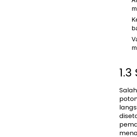
A
m
K
b
V
m
1.3
Salah
poton
langs
diset
pema
mena