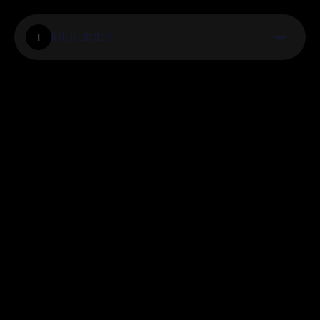
Infuralabs
I