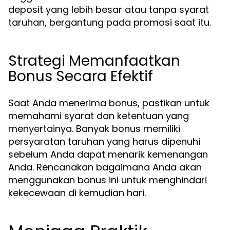
deposit yang lebih besar atau tanpa syarat
taruhan, bergantung pada promosi saat itu.
Strategi Memanfaatkan
Bonus Secara Efektif
Saat Anda menerima bonus, pastikan untuk
memahami syarat dan ketentuan yang
menyertainya. Banyak bonus memiliki
persyaratan taruhan yang harus dipenuhi
sebelum Anda dapat menarik kemenangan
Anda. Rencanakan bagaimana Anda akan
menggunakan bonus ini untuk menghindari
kekecewaan di kemudian hari.