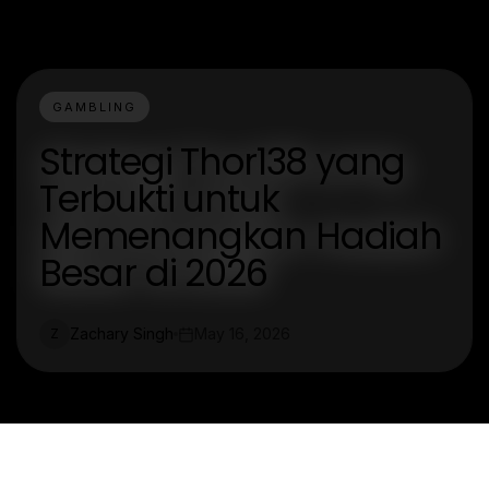
GAMBLING
Strategi Thor138 yang
Terbukti untuk
Memenangkan Hadiah
Besar di 2026
Zachary Singh
May 16, 2026
Z