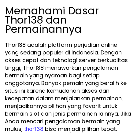
Memahami Dasar
Thor138 dan
Permainannya
Thor138 adalah platform perjudian online
yang sedang populer di Indonesia. Dengan
akses cepat dan teknologi server berkualitas
tinggi, Thor138 menawarkan pengalaman
bermain yang nyaman bagi setiap
anggotanya. Banyak pemain yang beralih ke
situs ini karena kemudahan akses dan
kecepatan dalam menjalankan permainan,
menjadikannya pilihan yang favorit untuk
bermain slot dan jenis permainan lainnya. Jika
Anda mencari pengalaman bermain yang
mulus,
bisa menjadi pilihan tepat.
thor138