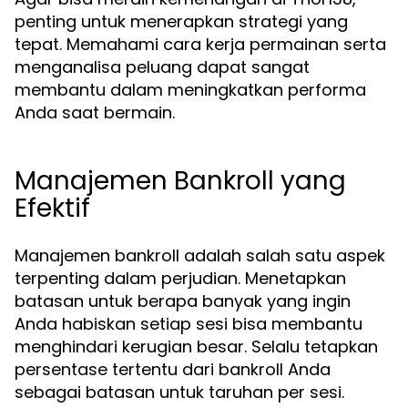
penting untuk menerapkan strategi yang
tepat. Memahami cara kerja permainan serta
menganalisa peluang dapat sangat
membantu dalam meningkatkan performa
Anda saat bermain.
Manajemen Bankroll yang
Efektif
Manajemen bankroll adalah salah satu aspek
terpenting dalam perjudian. Menetapkan
batasan untuk berapa banyak yang ingin
Anda habiskan setiap sesi bisa membantu
menghindari kerugian besar. Selalu tetapkan
persentase tertentu dari bankroll Anda
sebagai batasan untuk taruhan per sesi.